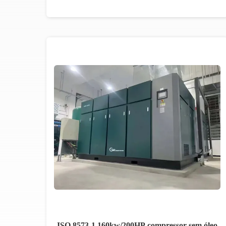
ISO 8573-1,160kw/200HP compressor sem óleo