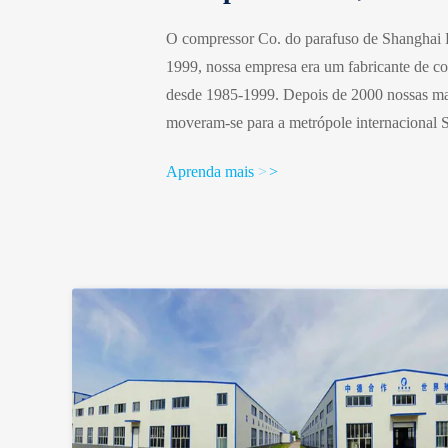
O compressor Co. do parafuso de Shanghai
1999, nossa empresa era um fabricante de co
desde 1985-1999. Depois de 2000 nossas ma
moveram-se para a metrópole internacional 
em compressores de ar do parafuso, em emb
Aprenda mais
>
>
secador da refrigeração, em secador da adsor
apoio de Rotorcomp Verdichter GmbH no al
compressor do parafuso de Shanghai ...