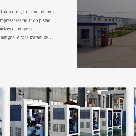
 Rotorcomp, Ltd fundado em
mpressores de ar do pistão
trizes da empresa
Shanghai e focalizaram-se
arcação de pressão, em
ção e em filtros de ar com o
emão.Co. Ltd. do