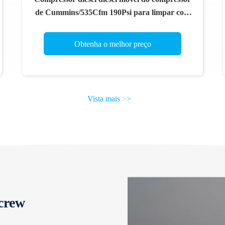
de Cummins/535Cfm 190Psi para limpar com
jato de areia
Obtenha o melhor preço
Vista mais
>
>
crew