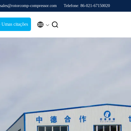
 sales@rotorcomp-compressor.com
Telefone: 86-021-67150020


 Umas citações