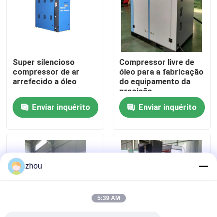
Sobre nós
Excursão da fábrica
Super silencioso
Compressor livre de
compressor de ar
óleo para a fabricação
arrefecido a óleo
do equipamento da
Controle da qualidade
precisão
Enviar inquérito
Enviar inquérito
Contacte-nos
Notícia
zhou
Casos
5:39 AM
Peça umas citações