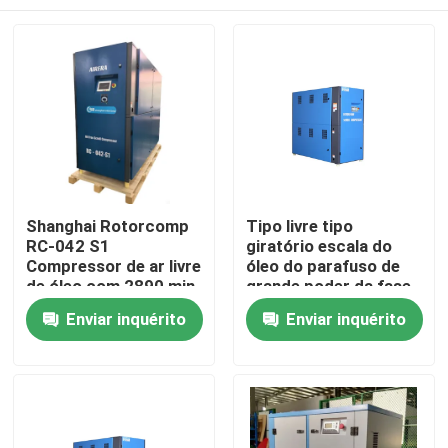
Shanghai Rotorcomp
Tipo livre tipo
RC-042 S1
giratório escala do
Compressor de ar livre
óleo do parafuso de
de óleo com 2890 min
grande poder da fase
de velocidade do
do compressor de ar
Casa
Enviar inquérito
Enviar inquérito
motor
dois
Produtos
Vídeos