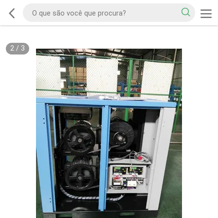
2
/
3