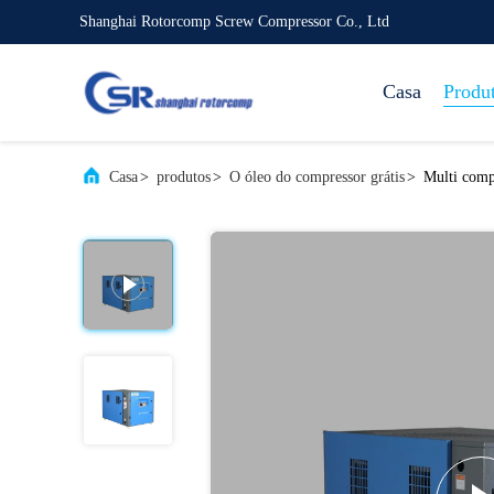
Shanghai Rotorcomp Screw Compressor Co., Ltd
Casa
Produ
Casa
>
produtos
>
O óleo do compressor grátis
>
Multi comp