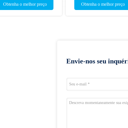
Produtos recomendados
Vídeo
motor industrial eletrônico
Compressor livre de óleo refrig