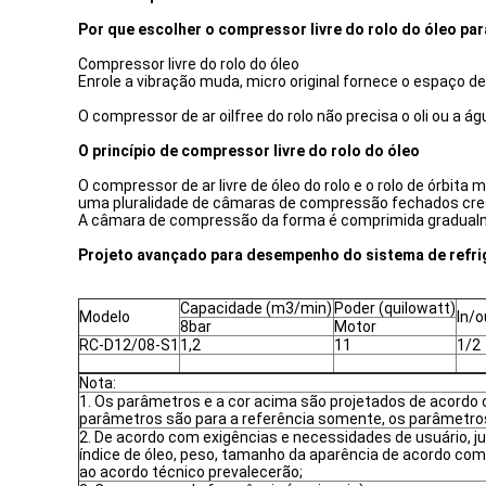
Por que escolher o compressor livre do rolo do óleo par
Compressor livre do rolo do óleo
Enrole a vibração muda, micro original fornece o espaço
O compressor de ar oilfree do rolo não precisa o oli ou a
O princípio de compressor livre do rolo do óleo
O compressor de ar livre de óleo do rolo e o rolo de órb
uma pluralidade de câmaras de compressão fechados cre
A câmara de compressão da forma é comprimida gradualmen
Projeto avançado para desempenho do sistema de refri
Capacidade (m3/min)
Poder (quilowatt)
Modelo
In/o
8bar
Motor
RC-D12/08-S1
1,2
11
1/2
Nota:
1. Os parâmetros e a cor acima são projetados de acordo 
parâmetros são para a referência somente, os parâmetros
2. De acordo com exigências e necessidades de usuário, jun
índice de óleo, peso, tamanho da aparência de acordo com 
ao acordo técnico prevalecerão;