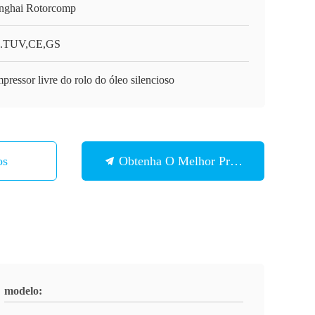
nghai Rotorcomp
.TUV,CE,GS
ressor livre do rolo do óleo silencioso
os
Obtenha O Melhor Preço
modelo: