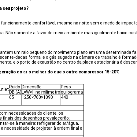
a seu projeto?
 de funcionamento confortável, mesmo na noite sem o medo do impacto
 água. Não somente a favor do meio ambiente mas igualmente baixo cust
ita mantêm um raio pequeno do movimento plano em uma determinada fa
scente-dadas forma, e o gás sugado na câmara de trabalho é form
te, e o porto de exaustão no centro da placa estacionária é desca
geração do ar o melhor do que o outro compressor 15-20%
Ruído
Dimensão
Peso
utlet
DB (A)
L×W×H no milímetro
quilograma
65
1250×760×1090
440
com necessidades do cliente, os
 finais dos desenhos prevalecerão;
tar-se à maneira: refrigerar do ar/água,
a necessidade de projetar, à ordem final e