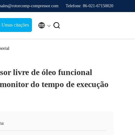
 sales@rotorcomp-compressor.com
Telefone: 86-021-67150020


 Umas citações
sorial
or livre de óleo funcional
 monitor do tempo de execução
na