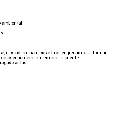
 ambiental.
o.
se, e os rolos dinâmicos e fixos engrenam para formar
ado subseqüentemente em um crescente.
rregado então.