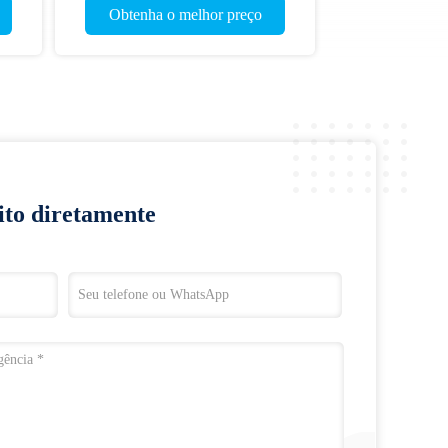
Vídeo
Vídeo
erar
Compressor livre do rolo do óleo