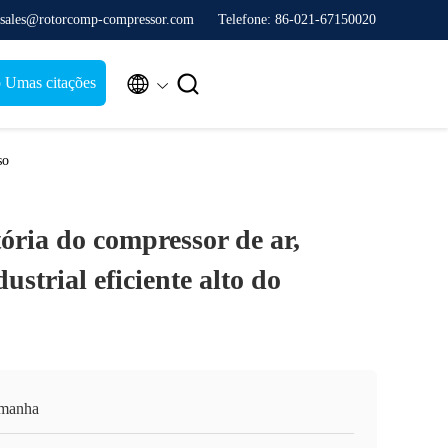
 sales@rotorcomp-compressor.com
Telefone: 86-021-67150020


 Umas citações
so
ória do compressor de ar,
ustrial eficiente alto do
manha