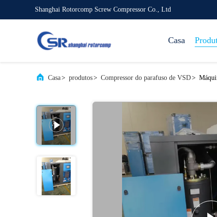
Shanghai Rotorcomp Screw Compressor Co., Ltd
Casa
Produ
Casa
>
produtos
>
Compressor do parafuso de VSD
>
Máquin