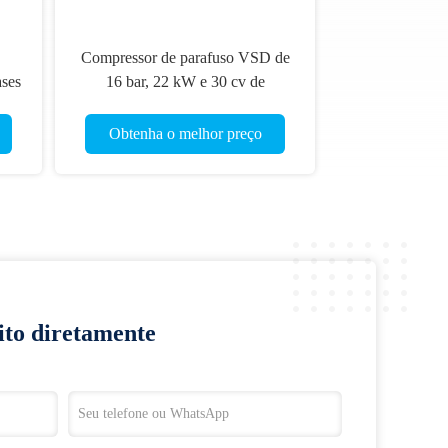
Compressor de parafuso VSD de
ases
16 bar, 22 kW e 30 cv de
qualidade industrial para um
desempenho óptimo
Obtenha o melhor preço
ito diretamente