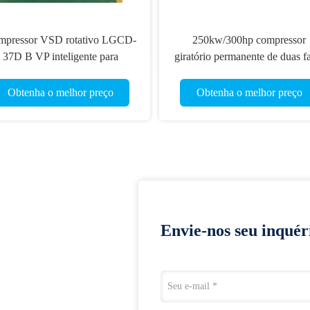
mpressor VSD rotativo LGCD-
250kw/300hp compressor
37D B VP inteligente para
giratório permanente de duas f
mbientes industriais exigentes
do parafuso do ímã VSD
Obtenha o melhor preço
Obtenha o melhor preço
Envie-nos seu inquér