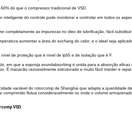
50% do que o compressor tradicional de VSD.
or inteligente do controle pode monitorar e controlar em todos os asp
over completamente as impurezas no óleo de lubrificação, fácil substituir
mperatura aumentar a área do exchang do calor, e o ideal seja aplicad
ível de proteção que é nível de lp55 e de isolação que é F.
do, em que a esponja soundabsorbing é unida para a absorção eficaz 
po. É macacão razoavelmente estruturado e muito fácil manter e repar
idade variável do rotorcomp de Shanghai que adapta a quantidade de 
ar comprimido flutua consideravelmente ou onde o volume armazenad
orcomp VSD