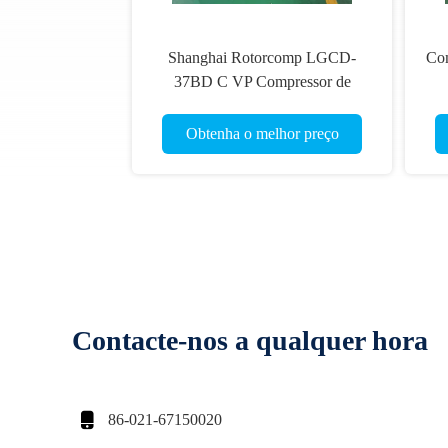
Shanghai Rotorcomp LGCD-
Co
37BD C VP Compressor de
parafuso VSD Compressor
a
rotativo para condições de alta
Obtenha o melhor preço
umidade
Contacte-nos a qualquer hora

86-021-67150020